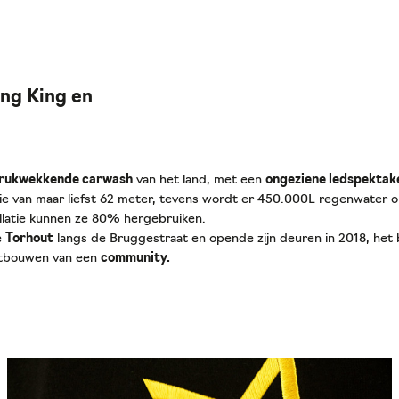
ing King en
drukwekkende carwash
van het land, met een
ongeziene ledspektak
gie van maar liefst 62 meter, tevens wordt er 450.000L regenwater
allatie kunnen ze 80% hergebruiken.
e
Torhout
langs de Bruggestraat en opende zijn deuren in 2018, het be
itbouwen van een
community.