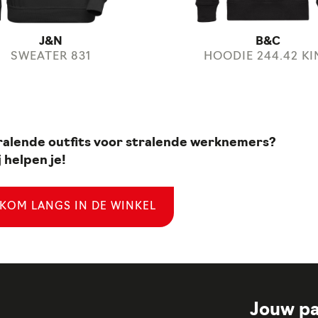
J&N
B&C
SWEATER 831
HOODIE 244.42 KI
ralende outfits voor stralende werknemers?
 helpen je!
KOM LANGS IN DE WINKEL
Jouw pa