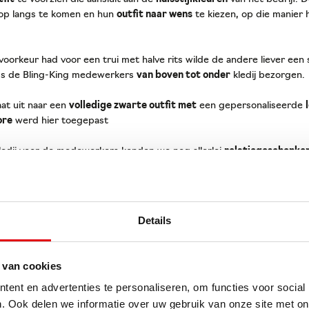
op langs te komen en hun
outfit naar wens
te kiezen, op die manier 
voorkeur had voor een trui met halve rits wilde de andere liever een
ms de Bling-King medewerkers
van boven tot onder
kledij bezorgen.
at uit naar een
volledige zwarte outfit met
een gepersonaliseerde
ore
werd hier toegepast
kledij voor de medewerkers konden we nog allerlei
relatiegeschenke
hun
community uit te bouwen.
Details
 van cookies
ent en advertenties te personaliseren, om functies voor social
. Ook delen we informatie over uw gebruik van onze site met on