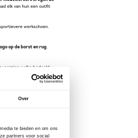
had elk van hun een outfit
 sportievere werkschoen.
logo op de borst en rug
.
n
voorzien welke bedoeld
Over
 media te bieden en om ons
ze partners voor social