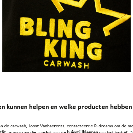
en kunnen helpen en welke producten hebben
van de carwash, Joost Vanhaerents, contacteerde R-dreams om de 
fit
te voorzien die aansluit aan de
huisstijlkleuren
van het bedrijf. 