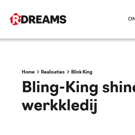
ON
Home
Realisaties
Blink King
Bling-King shin
werkkledij