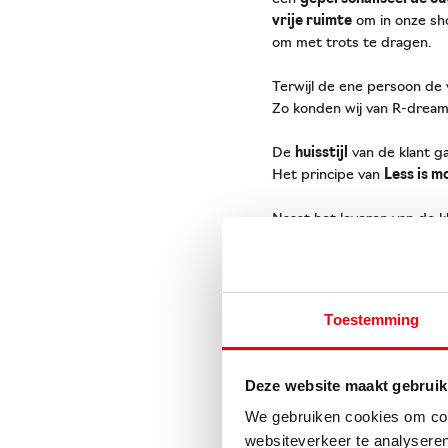
vrije ruimte
om in onze sh
om met trots te dragen.
Terwijl de ene persoon de 
Zo konden wij van R-drea
De
huisstijl
van de klant ga
Het principe van
Less is m
Naast het leveren van de 
waren om mee te helpen 
Toestemming
Deze website maakt gebruik
We gebruiken cookies om cont
websiteverkeer te analyseren