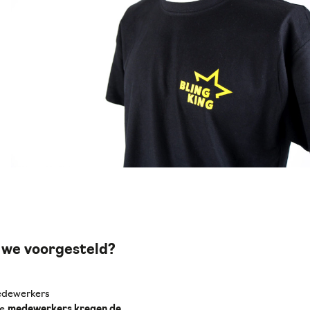
 we voorgesteld?
medewerkers
De
medewerkers kregen de