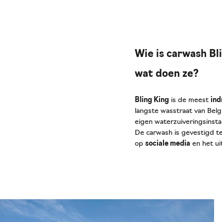
Wie is carwash Bl
wat doen ze?
Bling King
is de meest
in
langste wasstraat van Bel
eigen waterzuiveringsinst
De carwash is gevestigd t
op
sociale media
en het u