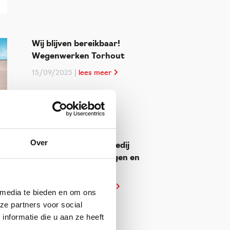
Wij blijven bereikbaar!
Wegenwerken Torhout
15/09/2025 |
lees meer
Over
Gepersonaliseerde kledij
voor sportverenigingen en
-kampen
25/04/2025 |
lees meer
 media te bieden en om ons
ze partners voor social
nformatie die u aan ze heeft