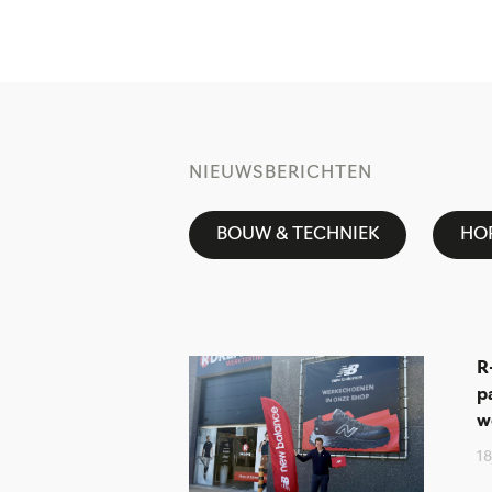
NIEUWSBERICHTEN
BOUW & TECHNIEK
HOR
R
p
w
1