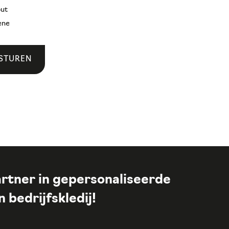
out
ene
STUREN
rtner in gepersonaliseerde
 bedrijfskledij!