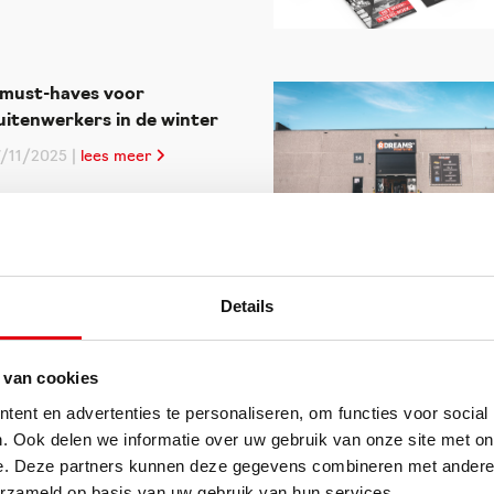
 must-haves voor
uitenwerkers in de winter
7/11/2025 |
lees meer
Details
ehind the scenes: van
oorontwerp tot
epersonaliseerde
 van cookies
erkkledij
ent en advertenties te personaliseren, om functies voor social
2/08/2025 |
lees meer
. Ook delen we informatie over uw gebruik van onze site met on
e. Deze partners kunnen deze gegevens combineren met andere i
erzameld op basis van uw gebruik van hun services.