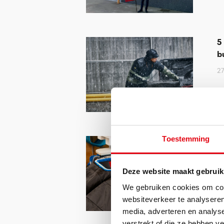
5
b
2
Toestemming
B
v
g
Deze website maakt gebruik
w
We gebruiken cookies om cont
2
websiteverkeer te analyseren
media, adverteren en analys
verstrekt of die ze hebben v