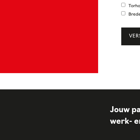
Torh
Bred
VER
Jouw pa
werk- en