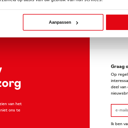
1
2
3
4
5
Aanpassen
w
Graag o
Op regel
 zorg
interessa
deel van 
nieuwsbri
rzien van het
 niet ons te
Ik ben va