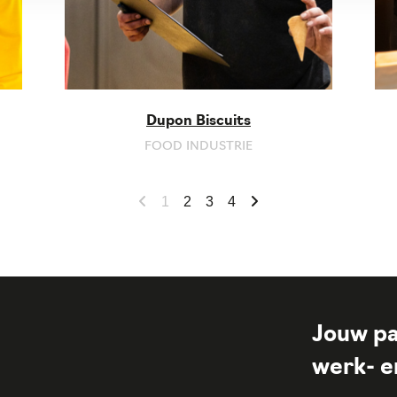
Dupon Biscuits
FOOD INDUSTRIE
1
2
3
4
Jouw pa
werk- en