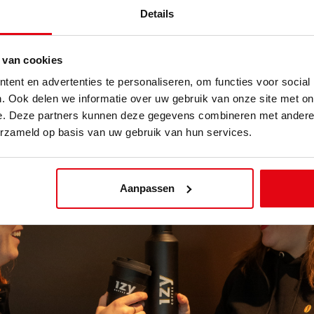
Details
t met
merchandise
voor de Izy Coffee fans. Voor deze kledinglijn h
ella
te werken. Een Belgisch merk met focus op duurzaamheid, past 
! Voor deze lijn
bedrukten
&
borduurden
we petjes, totebags, polo’s,
 van cookies
s://www.izycoffeeshop.be/
ent en advertenties te personaliseren, om functies voor social
. Ook delen we informatie over uw gebruik van onze site met on
e. Deze partners kunnen deze gegevens combineren met andere i
erzameld op basis van uw gebruik van hun services.
Aanpassen