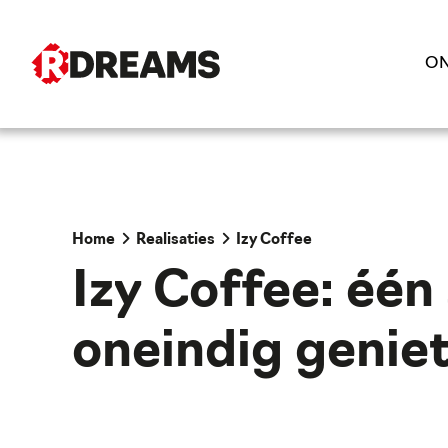
ON
Home
Realisaties
Izy Coffee
Izy Coffee: één 
oneindig genie