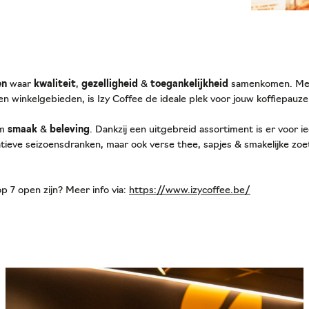
en
waar
kwaliteit
,
gezelligheid
&
toegankelijkheid
samenkomen. Met 
en winkelgebieden, is Izy Coffee de ideale plek voor jouw koffiepauz
om
smaak
&
beleving
. Dankzij een uitgebreid assortiment is er voor i
atieve seizoensdranken, maar ook verse thee, sapjes & smakelijke zoet
p 7 open zijn? Meer info via:
https://www.izycoffee.be/