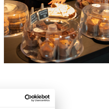
eel. Het assortiment
 deze in
zeefdruk
te