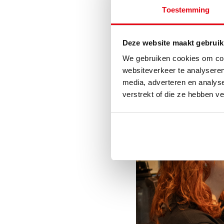
Toestemming
Dit jaar zijn ze ook gestar
producten van
Stanley&St
merkverhaal van Izy Coffee
Deze website maakt gebruik
Benieuwd naar meer? http
We gebruiken cookies om cont
websiteverkeer te analyseren
media, adverteren en analys
verstrekt of die ze hebben v