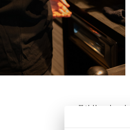
Wat hebben we kunnen be
Enkele jaren geleden start
bestond uit
t-
shirts
,
polo’
steken. De andere kledij 