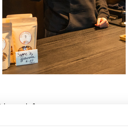
tekenen voor hen?
te Izy Coffee met een
gepersonaliseerde
kledinglijn
voor hun person
s
&
hoodies
. Door het grote aantal aan t-shirts werd er gekozen om
werd
geborduurd
.