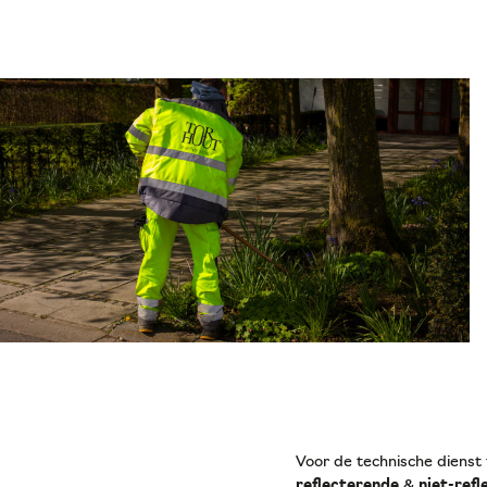
Voor de technische diens
reflecterende
&
niet-refl