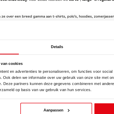
 ze over een breed gamma aan t-shirts, polo’s, hoodies, zomerjassen
eflecterende als niet-reflecterende kledij. Deze kledij is voornamelij
liseerd
met een
borstlogo
. Afhankelijk van de stof werd er gebruik
Details
 van cookies
ent en advertenties te personaliseren, om functies voor social
. Ook delen we informatie over uw gebruik van onze site met on
e. Deze partners kunnen deze gegevens combineren met andere i
erzameld op basis van uw gebruik van hun services.
Aanpassen