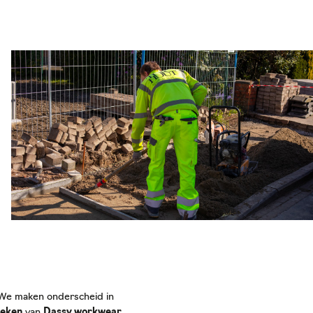
We maken onderscheid in
eken
van
Dassy workwear