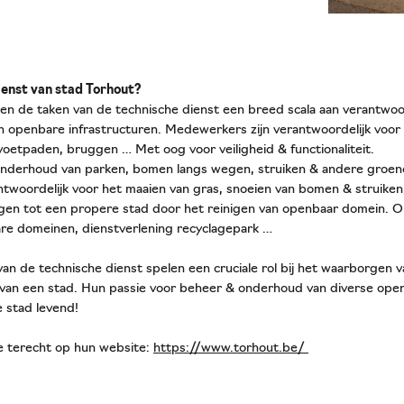
ienst van stad Torhout?
n de taken van de technische dienst een breed scala aan verantwoo
 openbare infrastructuren. Medewerkers zijn verantwoordelijk voo
oetpaden, bruggen … Met oog voor veiligheid & functionaliteit.
onderhoud van parken, bomen langs wegen, struiken & andere groene
twoordelijk voor het maaien van gras, snoeien van bomen & struike
agen tot een propere stad door het reinigen van openbaar domein. Op
e domeinen, dienstverlening recyclagepark …
 de technische dienst spelen een cruciale rol bij het waarborgen v
 van een stad. Hun passie voor beheer & onderhoud van diverse ope
e stad levend!
je terecht op hun website:
https://www.torhout.be/