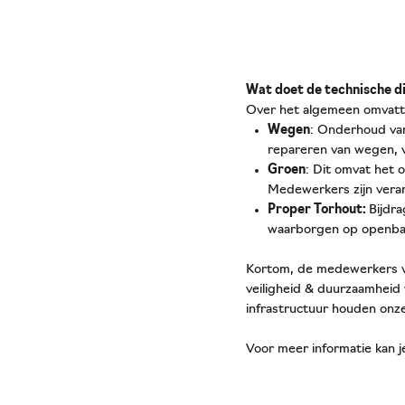
Wat doet de technische d
Over het algemeen omvatte
Wegen
: Onderhoud van
repareren van wegen, v
Groen
: Dit omvat het 
Medewerkers zijn veran
Proper Torhout:
Bijdr
waarborgen op openbar
Kortom, de medewerkers van
veiligheid & duurzaamheid
infrastructuur houden onz
Voor meer informatie kan 