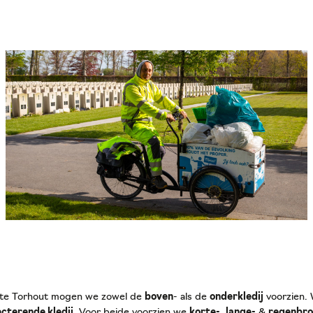
t te Torhout mogen we zowel de
boven
- als de
onderkledij
voorzien. 
ecterende kledij
. Voor beide voorzien we
korte-
,
lange-
&
regenbro